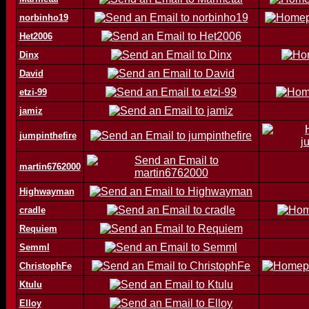
norbinho19
Het2006
Dinx
David
etzi-99
jamiz
jumpinthefire
martin6762000
Highwayman
cradle
Requiem
Semml
ChristophFe
Ktulu
Elloy