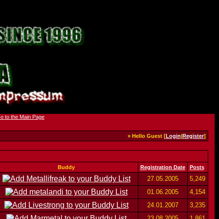
» Hello Guest [
Login
|
Register
]
Buddy
Registration Date
Posts
27.05.2005
5,249
01.06.2005
4,154
24.01.2007
3,235
23.08.2005
1,861