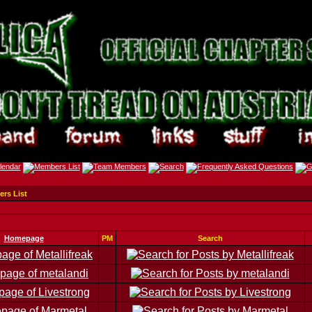
rs List
Homepage
PM
Search