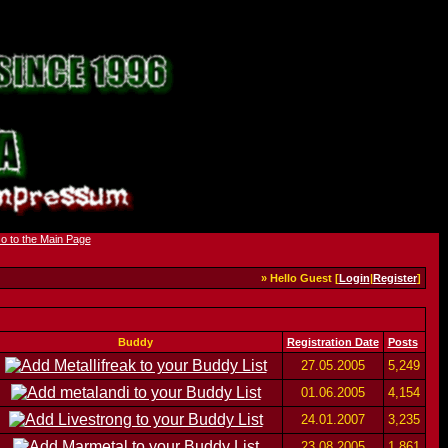
» Hello Guest [
Login
|
Register
]
Buddy
Registration Date
Posts
27.05.2005
5,249
01.06.2005
4,154
24.01.2007
3,235
23.08.2005
1,861