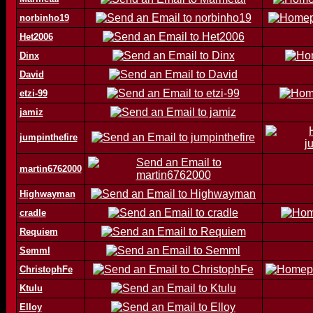
norbinho19
Het2006
Dinx
David
etzi-99
jamiz
jumpinthefire
martin6762000
Highwayman
cradle
Requiem
Semml
ChristophFe
Ktulu
Elloy