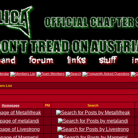
rs List
Homepage
PM
Search