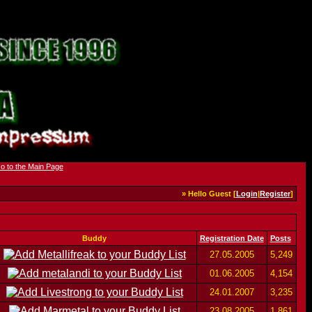
» Hello Guest [
Login
|
Register
]
Buddy
Registration Date
Posts
27.05.2005
5,249
01.06.2005
4,154
24.01.2007
3,235
23.08.2005
1,861