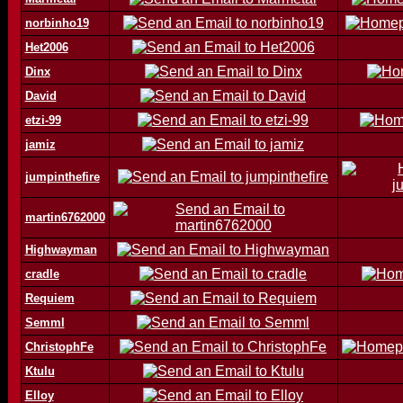
norbinho19
Het2006
Dinx
David
etzi-99
jamiz
jumpinthefire
martin6762000
Highwayman
cradle
Requiem
Semml
ChristophFe
Ktulu
Elloy