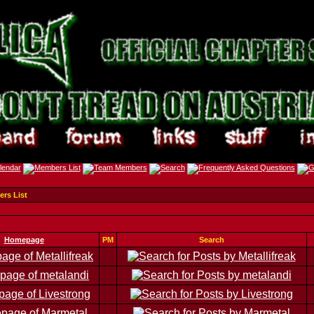
rs List
Homepage
PM
Search