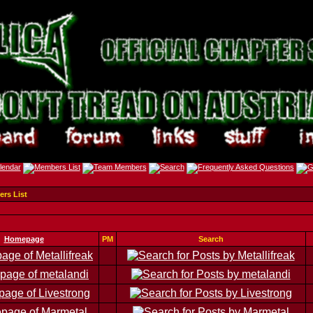
rs List
Homepage
PM
Search