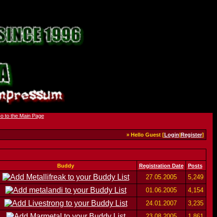
» Hello Guest [
Login
|
Register
]
Buddy
Registration Date
Posts
27.05.2005
5,249
01.06.2005
4,154
24.01.2007
3,235
23.08.2005
1,861