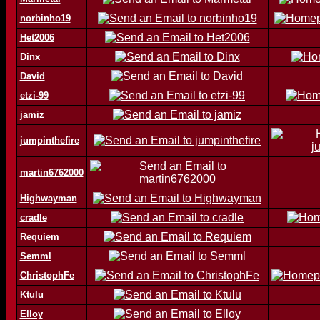
norbinho19
Het2006
Dinx
David
etzi-99
jamiz
jumpinthefire
martin6762000
Highwayman
cradle
Requiem
Semml
ChristophFe
Ktulu
Elloy